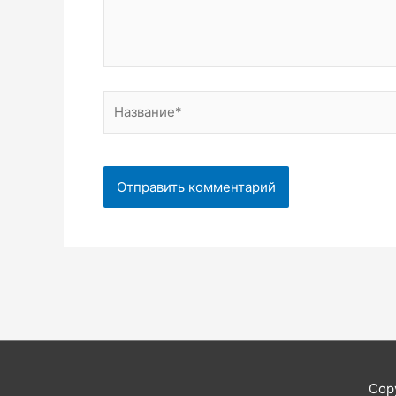
Название*
Cop