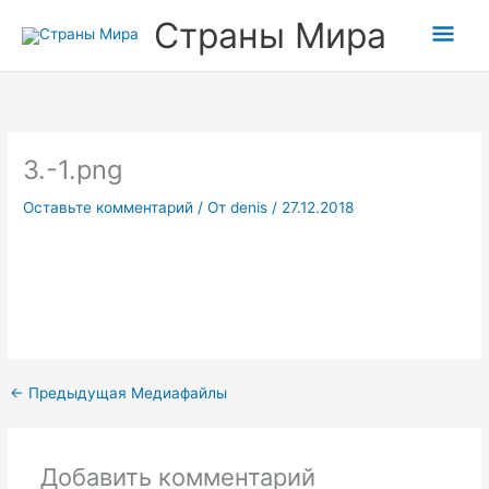
Перейти
Прокрутка
Гла
Страны Мира
к
вверх
содержимому
мен
3.-1.png
Оставьте комментарий
/ От
denis
/
27.12.2018
←
Предыдущая Медиафайлы
Добавить комментарий