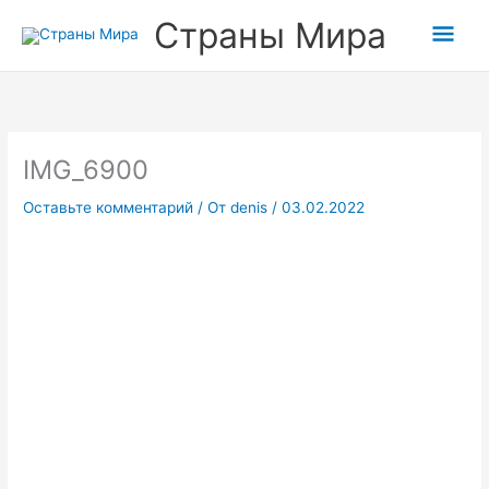
Перейти
Гла
Страны Мира
к
содержимому
мен
IMG_6900
Оставьте комментарий
/ От
denis
/
03.02.2022