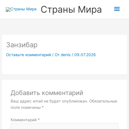
Прокрутка
Перейти
Гла
Страны Мира
вверх
к
содержимому
мен
Занзибар
Оставьте комментарий
/ От
denis
/
09.07.2026
Добавить комментарий
Ваш адрес email не будет опубликован.
Обязательные
поля помечены
*
Комментарий
*