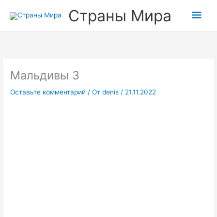
Прокрутка
Перейти
Гла
Страны Мира
вверх
к
содержимому
мен
Мальдивы 3
Оставьте комментарий
/ От
denis
/
21.11.2022