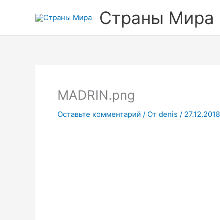
Перейти
Прокрутка
Страны Мира
к
вверх
содержимому
MADRIN.png
Оставьте комментарий
/ От
denis
/
27.12.2018