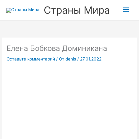
Перейти
Гла
Страны Мира
к
содержимому
мен
Елена Бобкова Доминикана
Оставьте комментарий
/ От
denis
/
27.01.2022