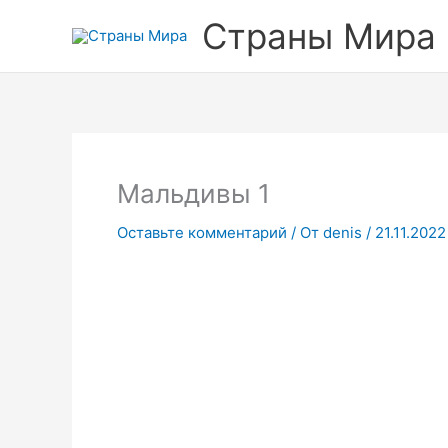
Перейти
Прокрутка
Страны Мира
к
вверх
содержимому
Мальдивы 1
Оставьте комментарий
/ От
denis
/
21.11.2022