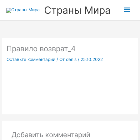
Перейти
Прокрутка
Гла
Страны Мира
к
вверх
содержимому
мен
Правило возврат_4
Оставьте комментарий
/ От
denis
/
25.10.2022
Добавить комментарий