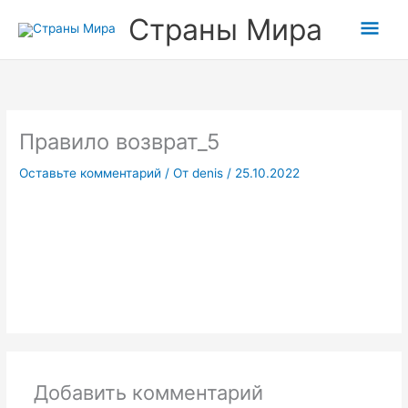
Перейти
Прокрутка
Гла
Страны Мира
к
вверх
содержимому
мен
Правило возврат_5
Оставьте комментарий
/ От
denis
/
25.10.2022
Добавить комментарий