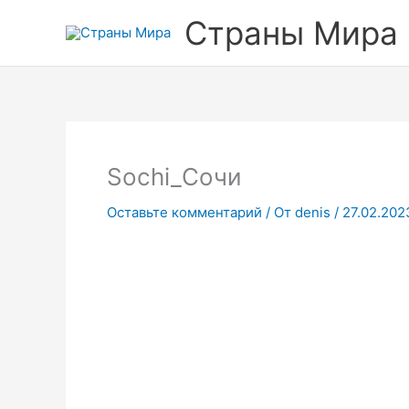
Прокрутка
Перейти
Страны Мира
вверх
к
содержимому
Sochi_Сочи
Оставьте комментарий
/ От
denis
/
27.02.202