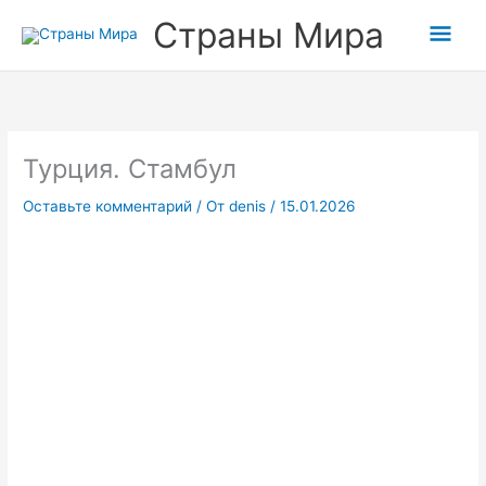
Перейти
Гла
Страны Мира
к
содержимому
мен
Турция. Стамбул
Оставьте комментарий
/ От
denis
/
15.01.2026